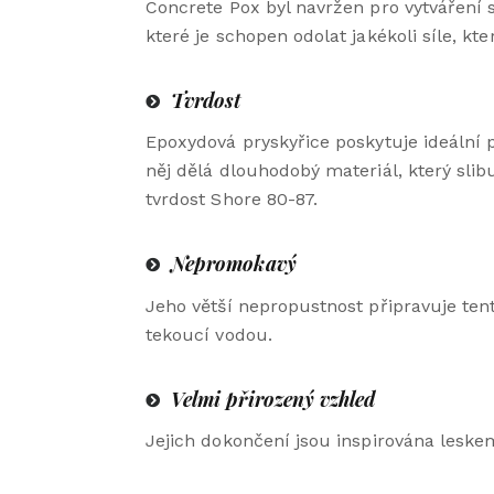
Concrete Pox byl navržen pro vytváření 
které je schopen odolat jakékoli síle, kte
Tvrdost
Epoxydová pryskyřice poskytuje ideáln
něj dělá dlouhodobý materiál, který sli
tvrdost Shore 80-87.
Nepromokavý
Jeho větší nepropustnost připravuje te
tekoucí vodou.
Velmi přirozený vzhled
Jejich dokončení jsou inspirována leske