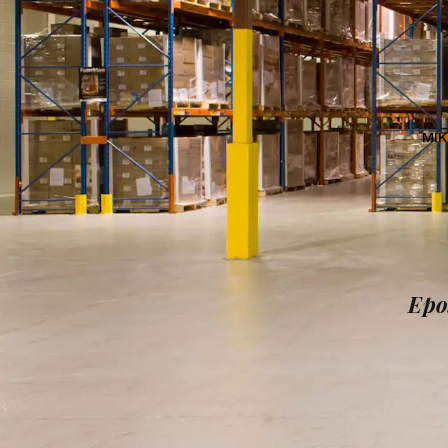
MI
Epo