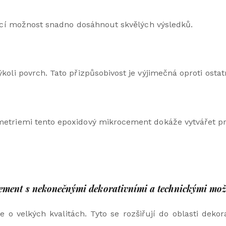
jící možnost snadno dosáhnout skvělých výsledků.
koli povrch. Tato přizpůsobivost je výjimečná oproti ost
etriemi tento epoxidový mikrocement dokáže vytvářet pr
cement s nekonečnými dekorativními a technickými mo
 velkých kvalitách. Tyto se rozšiřují do oblasti dekor