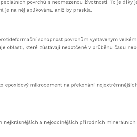
speciálních povrchů s neomezenou životností. To je díky j
rá je na něj aplikována, aniž by praskla.
í protideformační schopnost povrchům vystaveným velkém
buje oblasti, které zůstávají nedotčené v průběhu času ne
nto epoxidový mikrocement na překonání nejextrémnějších 
m nejkrásnějších a nejodolnějších přírodních minerálních