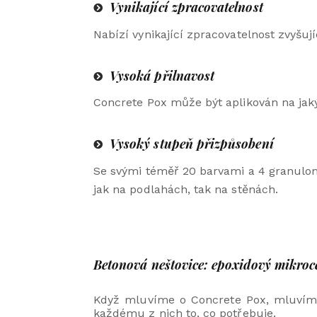
Vynikající zpracovatelnost
Nabízí vynikající zpracovatelnost zvyšu
Vysoká přilnavost
Concrete Pox může být aplikován na jaký
Vysoký stupeň přizpůsobení
Se svými téměř 20 barvami a 4 granulom
jak na podlahách, tak na stěnách.
Betonová neštovice: epoxidový mikro
Když mluvíme o Concrete Pox, mluvíme o
každému z nich to, co potřebuje.