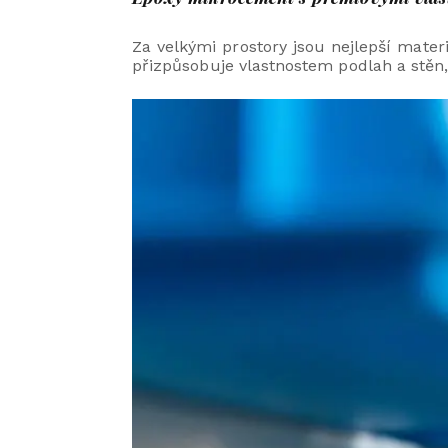
Za velkými prostory jsou nejlepší mate
přizpůsobuje vlastnostem podlah a stěn,