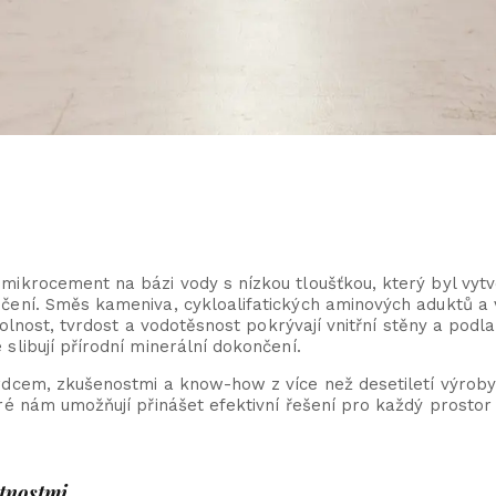
ikrocement na bázi vody s nízkou tloušťkou, který byl vytvo
čení. Směs kameniva, cykloalifatických aminových aduktů a v
dolnost, tvrdost a vodotěsnost pokrývají vnitřní stěny a podl
slibují přírodní minerální dokončení.
dcem, zkušenostmi a know-how z více než desetiletí výroby 
ré nám umožňují přinášet efektivní řešení pro každý prostor 
tnostmi