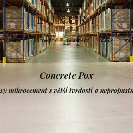
KROCEMENT
PŘEDMĚTY
INSPIRACE
BARVY
PRO
Concrete Pox
xy mikrocement s větší tvrdostí a nepropustn