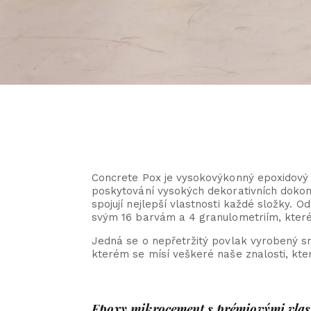
Concrete Pox je vysokovýkonný epoxidový m
poskytování vysokých dekorativních dokon
spojují nejlepší vlastnosti každé složky. O
svým 16 barvám a 4 granulometriím, které 
Jedná se o nepřetržitý povlak vyrobený sr
kterém se mísí veškeré naše znalosti, kte
Epoxy mikrocement s prémiovými vlas