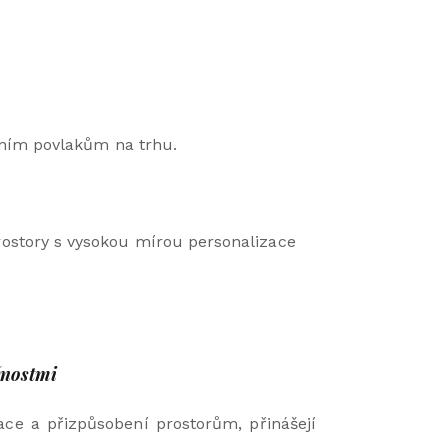
atním povlakům na trhu.
ostory s vysokou mírou personalizace
žnostmi
ace a přizpůsobení prostorům, přinášejí