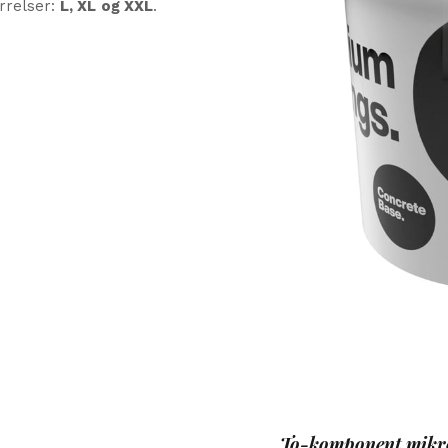
ørrelser:
L, XL og XXL
.
To-komponent mikroc