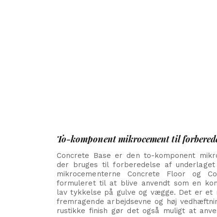
To-komponent mikrocement til forberede
Concrete Base er den to-komponent mikro
der bruges til forberedelse af underlaget 
mikrocementerne Concrete Floor og Co
formuleret til at blive anvendt som en kon
lav tykkelse på gulve og vægge.
Det er et 
fremragende arbejdsevne og høj vedhæftnin
rustikke finish gør det også muligt at anv