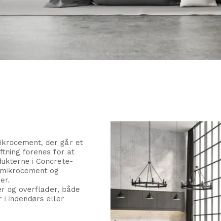
ikrocement, der går et
ftning forenes for at
dukterne i Concrete-
 mikrocement og
er.
ter og overflader, både
 i indendørs eller