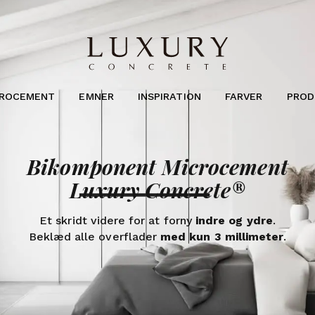
KROCEMENT
EMNER
INSPIRATION
FARVER
PROD
Bikomponent Microcement
Luxury Concrete®
Et skridt videre for at forny
indre og ydre
.
Beklæd alle overflader
med kun 3 millimeter
.