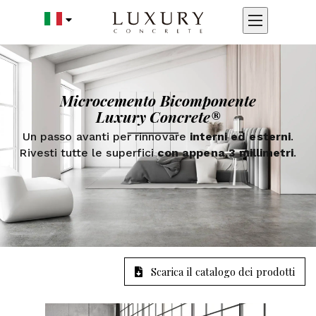
Microcemento Bicomponente
Luxury Concrete®
Un passo avanti per rinnovare
interni ed esterni
.
Rivesti tutte le superfici
con appena 3 millimetri
.
Scarica il catalogo dei prodotti