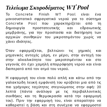
Τελείωμα Σκυροδέματος WT Pool
Το Concrete Finish WT Pool είναι ένα
μονοσυστατικό σφραγιστικό νερού για το σύστημα
Concrete Pool που χαρακτηρίζεται από τη
δημιουργία προστατευτικής και εδραιωτικής
μεμβράνης, για την προστασία και διατήρηση των
αρχικών συνθηκών του μικροτσιμέντου χωρίς να
χάνει ιδιότητες.
Όταν εφαρμόζεται, βελτιώνει τις χημικές και
μηχανικές αντοχές χάρη, εν μέρει, στην αντοχή του
στην αλκαλικότητα του μικροτσιμέντου και στο
γεγονός ότι έχει χαμηλή απορρόφηση νερού και είναι
διαπερατό από τον ατμό του νερού.
Η εφαρμογή του είναι πολύ απλή και κάτω από την
γαλακτώδη λευκή εμφάνισή του κρύβεται μια από τις
πιο γρήγορες ταχύτητες στεγνώματος στην αφή: 20
λεπτά (πάντα ανάλογα με τις περιβαλλοντικές
συνθήκες και τη θερμοκρασία κατά την εφαρμογή
του). Πριν την εφαρμογή του, είναι απαραίτητο να
καθαριστεί η βάση και στη συνέχεια να εφαρμοστεί