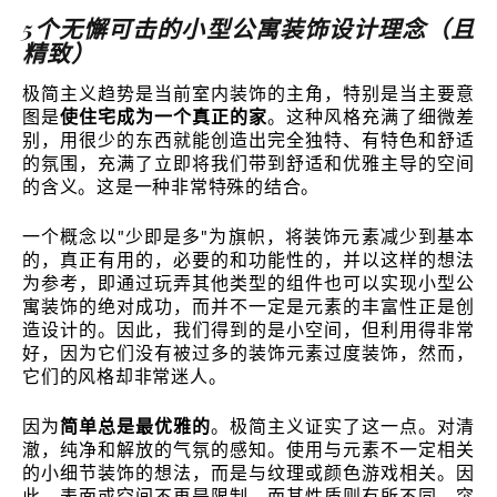
5个无懈可击的小型公寓装饰设计理念（且
精致）
极简主义趋势是当前室内装饰的主角，特别是当主要意
图是
使住宅成为一个真正的家
。这种风格充满了细微差
别，用很少的东西就能创造出完全独特、有特色和舒适
的氛围，充满了立即将我们带到舒适和优雅主导的空间
的含义。这是一种非常特殊的结合。
一个概念以"少即是多"为旗帜，将装饰元素减少到基本
的，真正有用的，必要的和功能性的，并以这样的想法
为参考，即通过玩弄其他类型的组件也可以实现小型公
寓装饰的绝对成功，而并不一定是元素的丰富性正是创
造设计的。因此，我们得到的是小空间，但利用得非常
好，因为它们没有被过多的装饰元素过度装饰，然而，
它们的风格却非常迷人。
因为
简单总是最优雅的
。极简主义证实了这一点。对清
澈，纯净和解放的气氛的感知。使用与元素不一定相关
的小细节装饰的想法，而是与纹理或颜色游戏相关。因
此，表面或空间不再是限制，而其性质则有所不同，突