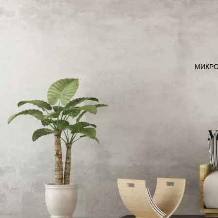
МИКР
У