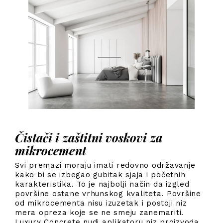
Čistači i zaštitni voskovi za
mikrocement
Svi premazi moraju imati redovno održavanje
kako bi se izbegao gubitak sjaja i početnih
karakteristika. To je najbolji način da izgled
površine ostane vrhunskog kvaliteta. Površine
od mikrocementa nisu izuzetak i postoji niz
mera opreza koje se ne smeju zanemariti.
Luxury Concrete nudi aplikatoru niz proizvoda