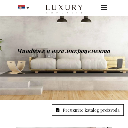
Чишћење и нега микроцемента
Preuzmite katalog proizvoda