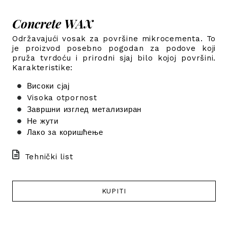
Concrete WAX
Održavajući vosak za površine mikrocementa. To
je proizvod posebno pogodan za podove koji
pruža tvrdoću i prirodni sjaj bilo kojoj površini.
Karakteristike:
Високи сјај
Visoka otpornost
Завршни изглед метализиран
Не жути
Лако за коришћење
Tehnički list
KUPITI