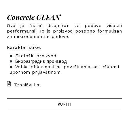
Concrete CLEAN
Ovo je čistač dizajniran za podove visokih
performansi. To je proizvod posebno formulisan
za mikrocementne podove.
Karakteristike:
Ekološki proizvod
Биоразградив производ
Velika efikasnost na površinama sa teškom i
upornom prljavštinom
Tehnički list
KUPITI