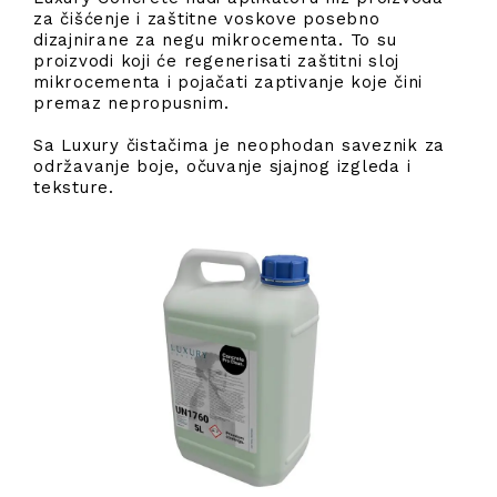
za čišćenje i zaštitne voskove posebno
dizajnirane za negu mikrocementa. To su
proizvodi koji će regenerisati zaštitni sloj
mikrocementa i pojačati zaptivanje koje čini
premaz nepropusnim.
Sa Luxury čistačima je neophodan saveznik za
održavanje boje, očuvanje sjajnog izgleda i
teksture.