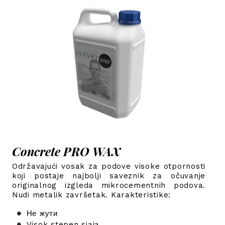
Concrete PRO WAX
Održavajući vosak za podove visoke otpornosti
koji postaje najbolji saveznik za očuvanje
originalnog izgleda mikrocementnih podova.
Nudi metalik završetak.
Karakteristike:
Не жути
Visok stepen sjaja