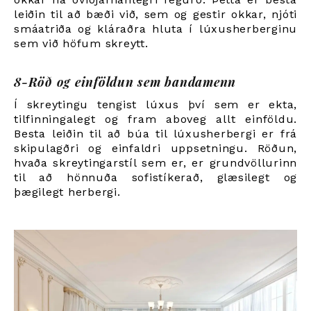
leiðin til að bæði við, sem og gestir okkar, njóti
smáatriða og kláraðra hluta í lúxusherberginu
sem við höfum skreytt.
8-Röð og einföldun sem bandamenn
Í skreytingu tengist lúxus því sem er ekta,
tilfinningalegt og fram aboveg allt einföldu.
Besta leiðin til að búa til lúxusherbergi er frá
skipulagðri og einfaldri uppsetningu. Röðun,
hvaða skreytingarstíl sem er, er grundvöllurinn
til að hönnuða sofistíkerað, glæsilegt og
þægilegt herbergi.