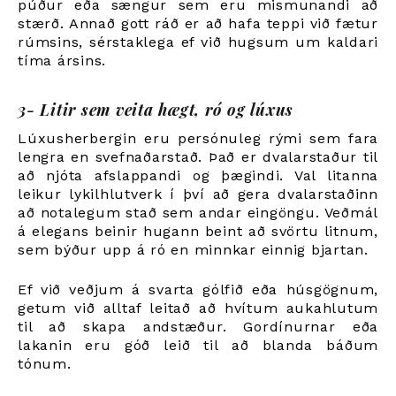
púður eða sængur sem eru mismunandi að
stærð. Annað gott ráð er að hafa teppi við fætur
rúmsins, sérstaklega ef við hugsum um kaldari
tíma ársins.
3- Litir sem veita hægt, ró og lúxus
Lúxusherbergin eru persónuleg rými sem fara
lengra en svefnaðarstað. Það er dvalarstaður til
að njóta afslappandi og þægindi. Val litanna
leikur lykilhlutverk í því að gera dvalarstaðinn
að notalegum stað sem andar eingöngu. Veðmál
á elegans beinir hugann beint að svörtu litnum,
sem býður upp á ró en minnkar einnig bjartan.
Ef við veðjum á svarta gólfið eða húsgögnum,
getum við alltaf leitað að hvítum aukahlutum
til að skapa andstæður. Gordínurnar eða
lakanin eru góð leið til að blanda báðum
tónum.