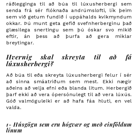
ráðlegginga til að búa til lúxusherbergi sem
senda frá sér flóknaða andrúmslofti, lík þeim
sem við getum fundið í uppáhalds kvikmyndum
okkar. Þú munt geta gefið svefnherberginu það
glæsilega snertingu sem þú óskar svo mikið
eftir, án þess að þurfa að gera miklar
breytingar.
Hvernig skal skreyta til að fá
lúxusherbergi?
Að búa til eða skreyta lúxusherbergi felur í sér
að sinna smáatriðum sem mest. Ekki nægir
aðeins að velja efni eða blanda litum. Herbergið
þarf ekki að vera ópersónulegt til að vera lúxús.
Góð valmöguleiki er að hafa fáa hluti, en vel
valda.
1- Húsgögn sem eru hógvær og með einföldum
línum