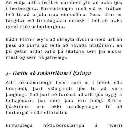
Að veðja allt á hvítt er samheiti yfir að auka ljós
í herberginu. Samsetningin með við er frábær
leið til að brjóta upp einhæðina. Þessi litur er
tengdur við tímalegustu smekk í leit að auka
rýmd í lúxusherberginu.
Báðir litirnir leyfa að skreyta dvölina með list án
þess að þurfa að leita að hávaða litatónum, en
þú getur alltaf valið þá litatóna sem þú elskar
mest og sem ná jafnvægi.
4- Gættu að smáatriðum í lýsingu
Allt lúxusherbergi, hvort sem er í hóteli eða
húsnæði, þarf viðeigandi ljós til að vera
þægilegt. Það þarf að forðast að allt ljós byggi á
loftsljósum, þar sem þau eru ónóg. Stórar
ljóskrónur eru ekki nauðsynlegar til að
herbergið miðli eftirleitni.
Einfaldlega nóttuborðslampa á hverri