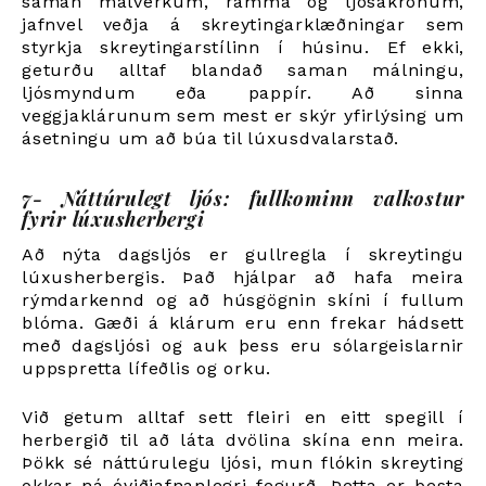
saman málverkum, ramma og ljósakrónum,
jafnvel veðja á skreytingarklæðningar sem
styrkja skreytingarstílinn í húsinu. Ef ekki,
geturðu alltaf blandað saman málningu,
ljósmyndum eða pappír. Að sinna
veggjaklárunum sem mest er skýr yfirlýsing um
ásetningu um að búa til lúxusdvalarstað.
7- Náttúrulegt ljós: fullkominn valkostur
fyrir lúxusherbergi
Að nýta dagsljós er gullregla í skreytingu
lúxusherbergis. Það hjálpar að hafa meira
rýmdarkennd og að húsgögnin skíni í fullum
blóma. Gæði á klárum eru enn frekar hádsett
með dagsljósi og auk þess eru sólargeislarnir
uppspretta lífeðlis og orku.
Við getum alltaf sett fleiri en eitt spegill í
herbergið til að láta dvölina skína enn meira.
Þökk sé náttúrulegu ljósi, mun flókin skreyting
okkar ná óviðjafnanlegri fegurð. Þetta er besta