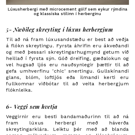
Lúxusherbergi með microcement gólf sem eykur rýmdina
og klassíska stílinn í herberginu
5- Næðileg skreyting í lúxus herbergjum
Til að ná fram lúxusandstæðu er best að veðja
á flókn skreytingu. Fyrsta áhrifin eru ákveðandi
og með þessari skreytingarhugmynd getum við
heillað í fyrsta sýn. Góð dreifing, gæðalokun og
vel hugsað ljós eru nauðsynlegir þættir til að
gefa umhverfinu 'chic' snertingu. Gullskínandi
glans, blóm, loftljós eða ilmandi kerti eru
fullkomnar viðbótar til að veita herbergjum
flóknleika.
6- Veggi sem hvetja
Veggirnir eru besti bandamaðurinn til að ná
fram lúxus herbergi með háverða
skreytingarklára. Leiktu þér með að blanda