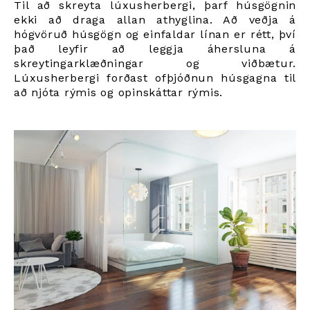
Til að skreyta lúxusherbergi, þarf húsgögnin
ekki að draga allan athyglina. Að veðja á
hógvöruð húsgögn og einfaldar línan er rétt, því
það leyfir að leggja áhersluna á
skreytingarklæðningar og viðbætur.
Lúxusherbergi forðast ofþjóðnun húsgagna til
að njóta rýmis og opinskáttar rýmis.