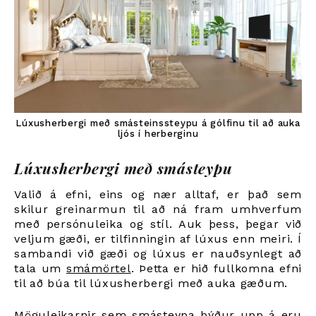
Lúxusherbergi með smásteinssteypu á gólfinu til að auka
ljós í herberginu
Lúxusherbergi með smásteypu
Valið á efni, eins og nær alltaf, er það sem
skilur greinarmun til að ná fram umhverfum
með persónuleika og stíl. Auk þess, þegar við
veljum gæði, er tilfinningin af lúxus enn meiri. Í
sambandi við gæði og lúxus er nauðsynlegt að
tala um
smámörtel
.
Þetta er hið fullkomna efni
til að búa til lúxusherbergi með auka gæðum.
Möguleikarnir sem smásteypa býður upp á eru