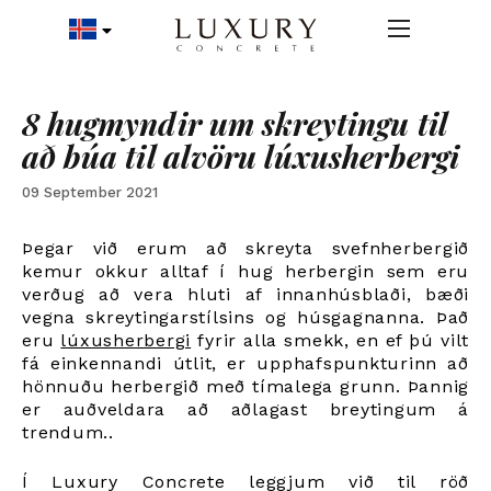
8 hugmyndir um skreytingu til
að búa til alvöru lúxusherbergi
09 September 2021
Þegar við erum að skreyta svefnherbergið
kemur okkur alltaf í hug herbergin sem eru
verðug að vera hluti af innanhúsblaði, bæði
vegna skreytingarstílsins og húsgagnanna. Það
eru
lúxusherbergi
fyrir alla smekk, en ef þú vilt
fá einkennandi útlit, er upphafspunkturinn að
hönnuðu herbergið með tímalega grunn. Þannig
er auðveldara að aðlagast breytingum á
trendum.
.
Í Luxury Concrete leggjum við til röð