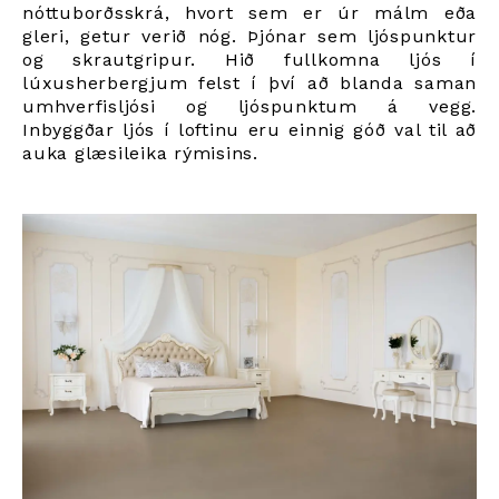
nóttuborðsskrá, hvort sem er úr málm eða
gleri, getur verið nóg. Þjónar sem ljóspunktur
og skrautgripur. Hið fullkomna ljós í
lúxusherbergjum felst í því að blanda saman
umhverfisljósi og ljóspunktum á vegg.
Inbyggðar ljós í loftinu eru einnig góð val til að
auka glæsileika rýmisins.