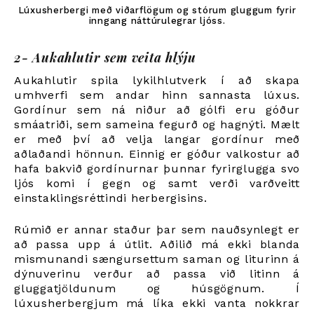
Lúxusherbergi með viðarflögum og stórum gluggum fyrir
inngang náttúrulegrar ljóss.
2- Aukahlutir sem veita hlýju
Aukahlutir spila lykilhlutverk í að skapa
umhverfi sem andar hinn sannasta lúxus.
Gordínur sem ná niður að gólfi eru góður
smáatriði, sem sameina fegurð og hagnýti. Mælt
er með því að velja langar gordínur með
aðlaðandi hönnun. Einnig er góður valkostur að
hafa bakvið gordínurnar þunnar fyrirglugga svo
ljós komi í gegn og samt verði varðveitt
einstaklingsréttindi herbergisins.
Rúmið er annar staður þar sem nauðsynlegt er
að passa upp á útlit. Aðilið má ekki blanda
mismunandi sængursettum saman og liturinn á
dýnuverinu verður að passa við litinn á
gluggatjöldunum og húsgögnum. Í
lúxusherbergjum má líka ekki vanta nokkrar