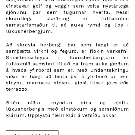
einstakar gólf og veggir sem veita nýstárlega
sjónlínu þar sem fugurnar hverfa. Þessi
skrautlega klæðning er fullkominn
samstarfsmaður til að auka rýmd og ljós í
lúxusherbergjum.
Að skreyta herbergi, þar sem hægt er að
samþætta virkni og fegurð, er flókin verkefni.
Smásteinssteypa í lúxusherbergjum er
fullkomið samstarf til að ná fram auka gæðum
á hvaða yfirborði sem er. Með undantekningu
viðar er hægt að beita því á yfirborð úr leir,
steypu, marmara, steypu, gipsi, flísar, gres eða
terrazzo.
Rífðu niður ímyndun þína og njóttu
lúxusherbergis með einstökum og sérsniðnum
klárum. Upplýstu fleiri klár á vefsíðu okkar.