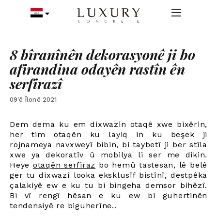
8 bîranînên dekorasyonê ji bo
afirandina odayên rastîn ên
serfirazî
09'ê Îlonê 2021
Dem dema ku em dixwazin otaqê xwe bixêrin,
her tim otaqên ku layiq in ku beşek ji
rojnameya navxweyî bibin, bi taybetî ji ber stîla
xwe ya dekoratîv û mobilya li ser me dikin.
Heye
otaqên serfiraz
bo hemû tastesan, lê belê
ger tu dixwazî looka eksklusîf bistînî, destpêka
çalakiyê ew e ku tu bi bingeha demsor bihêzî.
Bi vî rengî hêsan e ku ew bi guhertinên
tendensiyê re biguherîne.
.