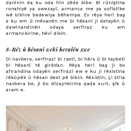
danînin da ku oda hîn zêde bibe. Bi rûniştina
ronahiyê ya xwezayî, armanca me ya sofîstîke
wê bibîne bedewiya bêhempa. Ev rêya herî baş
e ku em û mêvanên me bi hêsanî ji detayên û
dawînandinên odaya serfiraz ku em
armanckirine, hêvî dikin.
8-Rêz û hêsanî wekî hevalên xwe
Di navbera, serfirazî bi rastî, bi hêrs û bi taybetî
bi hêsanî tê girêdan. Rêya herî baş ji bo
afirandina odayên serfirazî ew e ku ji rêxistina
rêkûpêk û hêsan dest pê bikin. Rêxistin, çi stîla
navbera be, ji bo dîzaynkirina qada xurt, şîk û
aram e.