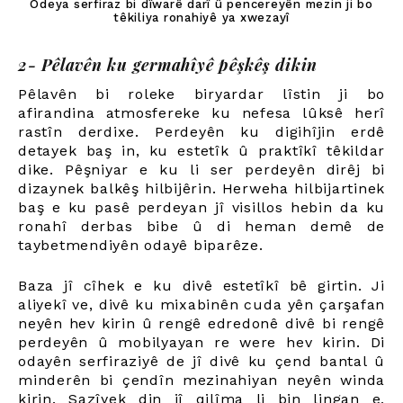
Odeya serfiraz bi dîwarê darî û pencereyên mezin ji bo
têkiliya ronahiyê ya xwezayî
2- Pêlavên ku germahîyê pêşkêş dikin
Pêlavên bi roleke biryardar lîstin ji bo
afirandina atmosfereke ku nefesa lûksê herî
rastîn derdixe. Perdeyên ku digihîjin erdê
detayek baş in, ku estetîk û praktîkî têkildar
dike. Pêşniyar e ku li ser perdeyên dirêj bi
dizaynek balkêş hilbijêrin. Herweha hilbijartinek
baş e ku pasê perdeyan jî visillos hebin da ku
ronahî derbas bibe û di heman demê de
taybetmendiyên odayê biparêze.
Baza jî cîhek e ku divê estetîkî bê girtin. Ji
aliyekî ve, divê ku mixabinên cuda yên çarşafan
neyên hev kirin û rengê edredonê divê bi rengê
perdeyên û mobilyayan re were hev kirin. Di
odayên serfiraziyê de jî divê ku çend bantal û
minderên bi çendîn mezinahiyan neyên winda
kirin. Sazîyek din jî qilîma li bin lingan e,