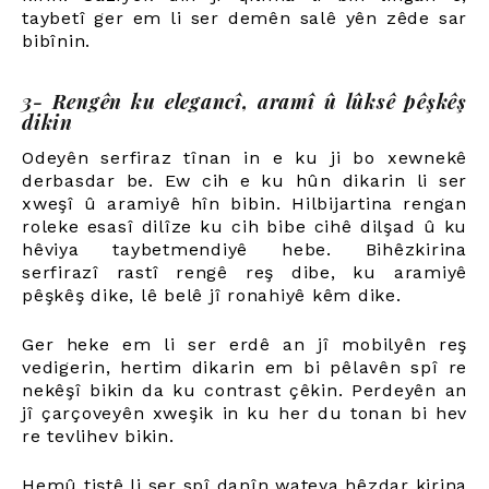
taybetî ger em li ser demên salê yên zêde sar
bibînin.
3- Rengên ku elegancî, aramî û lûksê pêşkêş
dikin
Odeyên serfiraz tînan in e ku ji bo xewnekê
derbasdar be. Ew cih e ku hûn dikarin li ser
xweşî û aramiyê hîn bibin. Hilbijartina rengan
roleke esasî dilîze ku cih bibe cihê dilşad û ku
hêviya taybetmendiyê hebe. Bihêzkirina
serfirazî rastî rengê reş dibe, ku aramiyê
pêşkêş dike, lê belê jî ronahiyê kêm dike.
Ger heke em li ser erdê an jî mobilyên reş
vedigerin, hertim dikarin em bi pêlavên spî re
nekêşî bikin da ku contrast çêkin. Perdeyên an
jî çarçoveyên xweşik in ku her du tonan bi hev
re tevlihev bikin.
Hemû tiştê li ser spî danîn wateya hêzdar kirina