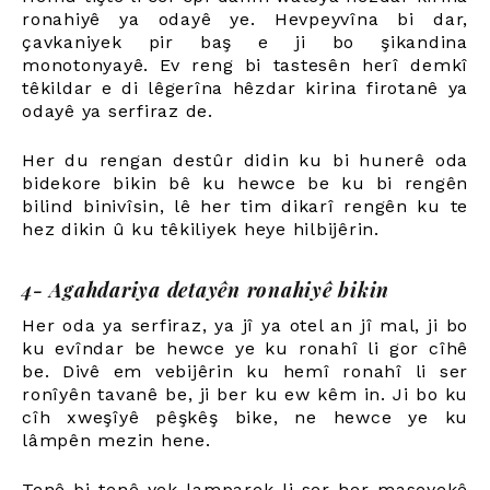
ronahiyê ya odayê ye. Hevpeyvîna bi dar,
çavkaniyek pir baş e ji bo şikandina
monotonyayê. Ev reng bi tastesên herî demkî
têkildar e di lêgerîna hêzdar kirina firotanê ya
odayê ya serfiraz de.
Her du rengan destûr didin ku bi hunerê oda
bidekore bikin bê ku hewce be ku bi rengên
bilind binivîsin, lê her tim dikarî rengên ku te
hez dikin û ku têkiliyek heye hilbijêrin.
4- Agahdariya detayên ronahiyê bikin
Her oda ya serfiraz, ya jî ya otel an jî mal, ji bo
ku evîndar be hewce ye ku ronahî li gor cîhê
be. Divê em vebijêrin ku hemî ronahî li ser
ronîyên tavanê be, ji ber ku ew kêm in. Ji bo ku
cîh xweşîyê pêşkêş bike, ne hewce ye ku
lâmpên mezin hene.
Tenê bi tenê yek lamparek li ser her maseyekê