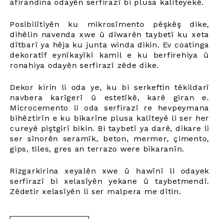
afirandina odayên serfirazî bi plusa kalîteyekê.
Posibilîtiyên ku mikrosîmento pêşkêş dike,
dihêlin navenda xwe û dîwarên taybetî ku xeta
dîtbarî ya hêja ku junta winda dikin. Ev coatinga
dekoratîf eynîkayîkî kamil e ku berfirehiya û
ronahiya odayên serfirazî zêde dike.
Dekor kirin li oda ye, ku bi serkeftin têkildarî
navbera karîgerî û estetîkê, karê giran e.
Microcemento li oda serfirazî re hevpeymana
bihêztirîn e ku bikarîne plusa kalîteyê li ser her
cureyê piştgirî bikin. Bi taybetî ya darê, dikare li
ser sînorên seramîk, beton, mermer, çimento,
gips, tiles, gres an terrazo were bikaranîn.
Rizgarkirina xeyalên xwe û hawînî li odayek
serfirazî bi xelasîyên yekane û taybetmendî.
Zêdetir xelasîyên li ser malpera me dîtin.