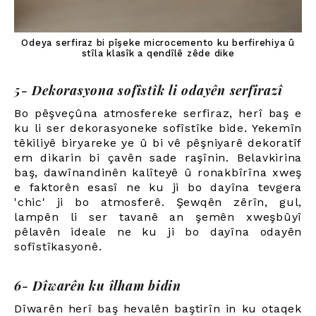
Odeya serfiraz bi pîşeke microcemento ku berfirehiya û
stîla klasîk a qendîlê zêde dike
5- Dekorasyona sofîstîk li odayên serfirazî
Bo pêşveçûna atmosfereke serfiraz, herî baş e
ku li ser dekorasyoneke sofîstîke bide. Yekemîn
têkiliyê biryareke ye û bi vê pêşniyarê dekoratîf
em dikarin bi çavên sade raşînin. Belavkirina
baş, dawînandinên kalîteyê û ronakbîrîna xweş
e faktorên esasî ne ku ji bo dayîna tevgera
'chic' ji bo atmosferê. Şewqên zêrîn, gul,
lampên li ser tavanê an şemên xweşbûyî
pêlavên ideale ne ku ji bo dayîna odayên
sofîstîkasyonê.
6- Dîwarên ku îlham bidin
Dîwarên herî baş hevalên baştirîn in ku otaqek