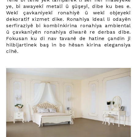
ye, bi awayekî metalî û şûşeyî, dibe ku bes e.
Wekî çavkaniyekî ronahiyê û wekî objeyekî
dekoratîf xizmet dike. Ronahiya ideal li odayên
serfiraziyê bi kombînkirina ronahiya ambiental
û çavkanîyên ronahiya dîwarê re derbas dibe.
Fokusan ku di nav tavanê de hatine çandin jî
hilbijartinek baş in bo hêsan kirina elegansiya
cîhê.