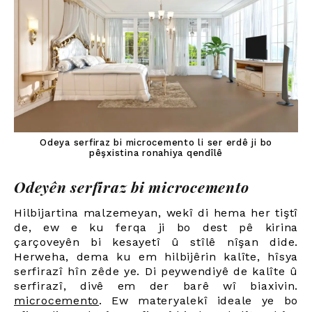
Odeya serfiraz bi microcemento li ser erdê ji bo
pêşxistina ronahiya qendîlê
Odeyên serfiraz bi microcemento
Hilbijartina malzemeyan, wekî di hema her tiştî
de, ew e ku ferqa ji bo dest pê kirina
çarçoveyên bi kesayetî û stîlê nîşan dide.
Herweha, dema ku em hilbijêrin kalîte, hîsya
serfirazî hîn zêde ye. Di peywendiyê de kalîte û
serfirazî, divê em der barê wî biaxivin.
microcemento
.
Ew materyalekî ideale ye bo