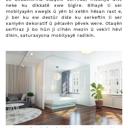
neke ku dikkatê xwe bigire. Bihayê li ser
mobilyayên xweşik û yên bi xetên hêsan rast e,
ji ber ku ew destûr dide ku serkeftin li ser
xaniyên dekoratîf û pêlavên pêvek were. Otaqên
serfiraz ji bo hûn ji cîhên mezin û vekirî hêvî
dikin, saturasyona mobilyayê radikin.