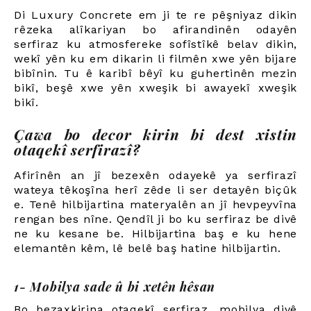
Di Luxury Concrete em ji te re pêşniyaz dikin
rêzeka alîkariyan bo afirandinên odayên
serfiraz ku atmosfereke sofîstîkê belav dikin,
wekî yên ku em dikarin li filmên xwe yên bijare
bibînin. Tu ê karibî bêyî ku guhertinên mezin
bikî, beşê xwe yên xweşik bi awayekî xweşik
bikî.
Çawa bo decor kirin bi dest xistin
otaqekî serfirazî?
Afirînên an jî bezexên odayekê ya serfirazî
wateya têkoşîna herî zêde li ser detayên biçûk
e. Tenê hilbijartina materyalên an jî hevpeyvîna
rengan bes nîne. Qendîl ji bo ku serfiraz be divê
ne ku kesane be. Hilbijartina baş e ku hene
elemantên kêm, lê belê baş hatine hilbijartin.
1- Mobilya sade û bi xetên hêsan
Bo bezaxkirina otaqekî serfiraz, mobilya divê