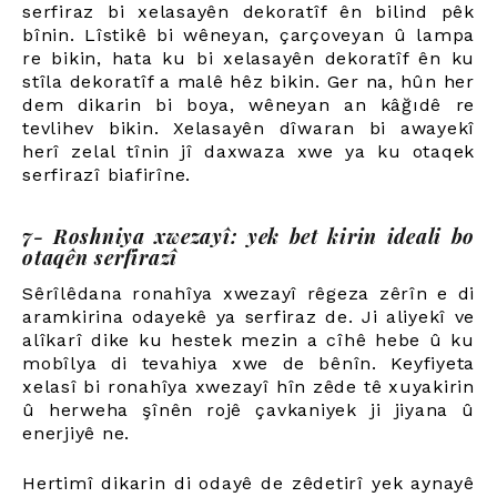
serfiraz bi xelasayên dekoratîf ên bilind pêk
bînin. Lîstikê bi wêneyan, çarçoveyan û lampa
re bikin, hata ku bi xelasayên dekoratîf ên ku
stîla dekoratîf a malê hêz bikin. Ger na, hûn her
dem dikarin bi boya, wêneyan an kâğıdê re
tevlihev bikin. Xelasayên dîwaran bi awayekî
herî zelal tînin jî daxwaza xwe ya ku otaqek
serfirazî biafirîne.
7- Roshniya xwezayî: yek bet kirin ideali bo
otaqên serfirazî
Sêrîlêdana ronahîya xwezayî rêgeza zêrîn e di
aramkirina odayekê ya serfiraz de. Ji aliyekî ve
alîkarî dike ku hestek mezin a cîhê hebe û ku
mobîlya di tevahiya xwe de bênîn. Keyfiyeta
xelasî bi ronahîya xwezayî hîn zêde tê xuyakirin
û herweha şînên rojê çavkaniyek ji jiyana û
enerjiyê ne.
Hertimî dikarin di odayê de zêdetirî yek aynayê