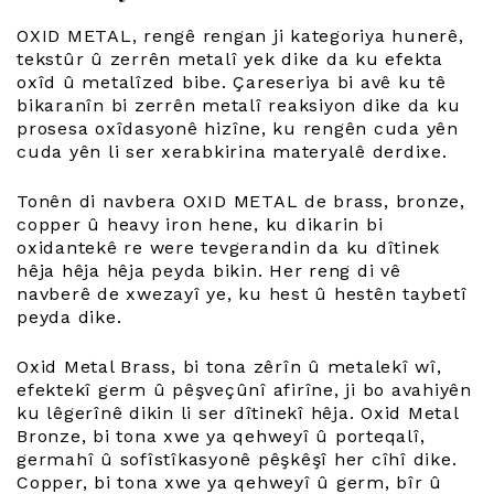
OXID METAL, rengê rengan ji kategoriya hunerê,
tekstûr û zerrên metalî yek dike da ku efekta
oxîd û metalîzed bibe. Çareseriya bi avê ku tê
bikaranîn bi zerrên metalî reaksiyon dike da ku
prosesa oxîdasyonê hizîne, ku rengên cuda yên
cuda yên li ser xerabkirina materyalê derdixe.
Tonên di navbera OXID METAL de brass, bronze,
copper û heavy iron hene, ku dikarin bi
oxidantekê re were tevgerandin da ku dîtinek
hêja hêja hêja peyda bikin. Her reng di vê
navberê de xwezayî ye, ku hest û hestên taybetî
peyda dike.
Oxid Metal Brass, bi tona zêrîn û metalekî wî,
efektekî germ û pêşveçûnî afirîne, ji bo avahiyên
ku lêgerînê dikin li ser dîtinekî hêja. Oxid Metal
Bronze, bi tona xwe ya qehweyî û porteqalî,
germahî û sofîstîkasyonê pêşkêşî her cîhî dike.
Copper, bi tona xwe ya qehweyî û germ, bîr û