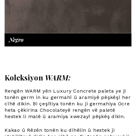
Negro
Koleksiyon
WARM:
Rengên WARM yên Luxury Concrete paleta ye ji
tonên germ in ku germahî û aramiyê pêşkêşî her
cîhê dikin. Bi çeşîtiya tonên ku ji germahiya Ocre
heta çêkirina Chocolateyê rengên vê paletê
hestek li malê û aramiya xwezayî pêşkêş dikin.
Kakao û Rêzên tonên ku dihêlin û hestek ji