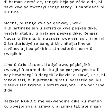
di heman demê de, rengêk hêja yê zêde dide, bi
navê xwe yê xwezayî rengê tazeyî û canfîdanê bi
bîr tîne.
Mocha, bi rengê xwe yê qehweyî, wek
hilbijartineke şîn û sofîstîke xwe pêşkêş dike,
hestekî stabiîlî û balansê pêşkêş dike. Rengên
Nácar û Sienna, bi nuansên xwe yên sor, ji nermî
û tenduristiyê re bang dikin, hilbijartineke
tevlihev a ji bo çêkirina atmosferên nerm û
xweşik in.
Lino û Gris Liquen, li aliyê xwe, pêşkêşîkê
xwezayî û aram dide, ku ji bo çarçoveyên ku li
pey hevahengî û dengekî dikevin, e. Dawî, Gris, bi
tonekî tarî, hilbijartinekî şîret û versatile ye, ku
hîssekî sabîtkirinê û sofîstîkasyonê ji bo her cîhê
dide.
Rêzikên NORDIC me vexwendinê dike ku mehên
ku xweşbîniya aramiya û aramiya tabîatê nîşan