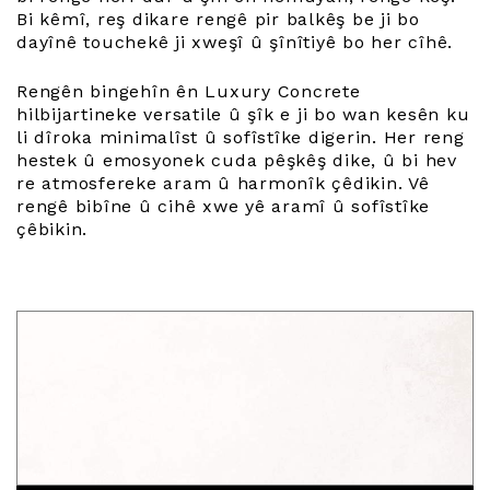
Bi kêmî, reş dikare rengê pir balkêş be ji bo
dayînê touchekê ji xweşî û şînîtiyê bo her cîhê.
Rengên bingehîn ên Luxury Concrete
hilbijartineke versatile û şîk e ji bo wan kesên ku
li dîroka minimalîst û sofîstîke digerin. Her reng
hestek û emosyonek cuda pêşkêş dike, û bi hev
re atmosfereke aram û harmonîk çêdikin. Vê
rengê bibîne û cihê xwe yê aramî û sofîstîke
çêbikin.