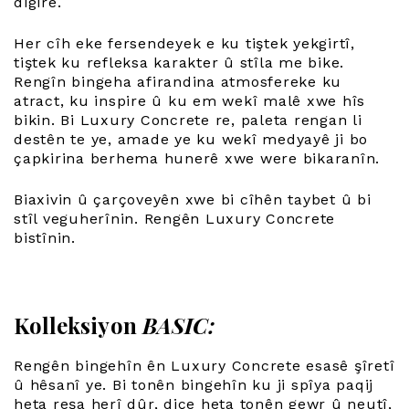
digire.
Her cîh eke fersendeyek e ku tiştek yekgirtî,
tiştek ku refleksa karakter û stîla me bike.
Rengîn bingeha afirandina atmosfereke ku
atract, ku inspire û ku em wekî malê xwe hîs
bikin. Bi Luxury Concrete re, paleta rengan li
destên te ye, amade ye ku wekî medyayê ji bo
çapkirina berhema hunerê xwe were bikaranîn.
Biaxivin û çarçoveyên xwe bi cîhên taybet û bi
stîl veguherînin. Rengên Luxury Concrete
bistînin.
Kolleksiyon
BASIC:
Rengên bingehîn ên Luxury Concrete esasê şîretî
û hêsanî ye. Bi tonên bingehîn ku ji spîya paqij
heta reşa herî dûr, diçe heta tonên gewr û neutî,