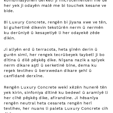
kombînasyonên derketî ji microcementên me dê
her yek ji odayên malê me bi touchek kesane ve
bide.
Bi Luxury Concrete, rengên bi jiyana xwe ve tên,
bi guhertinê dikevin tekstûrên nerm û nermên
ku derûniyê û kesayetiyê li her odayekê zêde
dikin.
Ji alîyên erd û terracota, heta şînên derin û
gurên simî, her rengek tecrûbeyek taybetî ji bo
dîtina û dilê pêşkêş dike. Nîşana nazik a spîyek
nerm dikare aştî û serketinê bîne, dema ku
reşek tevlihev û berxwedan dikare şehî û
canfîdanê derxîne.
Rengên Luxury Concrete wekî xêzên hunerê tên
yek kirin, sinfoniya dîtinê ku bedewî û aramîyê li
her cîhê pêşkêş dike, afirandine. Ji hêsanîya
rengên neutral heta cesareta rengên herî
tevlihev, her nuans li paleta Luxury Concrete cih