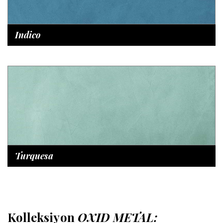
Indico
Turquesa
Kolleksiyon
OXID METAL: