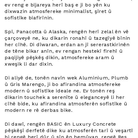
ev reng e bijareya herî baş e ji bo yên ku
dixwazin atmosfereke minimalîst, şîret û
sofîstîke biafirînin.
Spî, Panacotta û Alaska, rengên herî zelal ên vê
çarçoveyê ne, ku dikarin ronahî û tazegîyê bînin
her cîhê. Di dîwaran, erdan an jî sererastkirinên
de têne bikar anîn, ev rengan hestekî firehî û
paqijiyê pêşkêş dikin, atmosfereke aram û
xweşik li dar dixin.
Di aliyê de, tonên navîn wek Aluminium, Plumb
û Gris Marengo, ji bo afirandina atmosfereke
modern û sofîstîke ideale ne. Ev tonên reş
dikarin touchek a serenîte û eleganceyê li her
cîhê bide, ku afirandina atmosferên sofîstîke û
modern re rê derbas bike.
Di dawî, rengên BASIC ên Luxury Concrete
pêşkêşî derfetê dike ku atmosferên tarî û veşartî
bi rengê herî dûr û şîn ên hemûyan, rengê Reş.