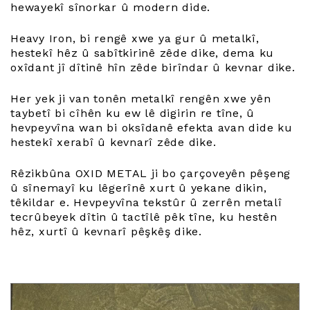
hewayekî sînorkar û modern dide.
Heavy Iron, bi rengê xwe ya gur û metalkî,
hestekî hêz û sabîtkirinê zêde dike, dema ku
oxîdant jî dîtinê hîn zêde birîndar û kevnar dike.
Her yek ji van tonên metalkî rengên xwe yên
taybetî bi cîhên ku ew lê digirin re tîne, û
hevpeyvîna wan bi oksîdanê efekta avan dide ku
hestekî xerabî û kevnarî zêde dike.
Rêzikbûna OXID METAL ji bo çarçoveyên pêşeng
û sînemayî ku lêgerînê xurt û yekane dikin,
têkildar e. Hevpeyvîna tekstûr û zerrên metalî
tecrûbeyek dîtin û tactîlê pêk tîne, ku hestên
hêz, xurtî û kevnarî pêşkêş dike.