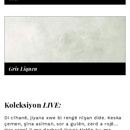
Gris Liquen
Koleksiyon
LIVE:
Di cîhanê, jiyana xwe bi rengê nîşan dide. Keska
çemen, şîna asîman, sor a gulên, zerd a rojê...
Her rengî li me derbarê jiyana tiştên ku me