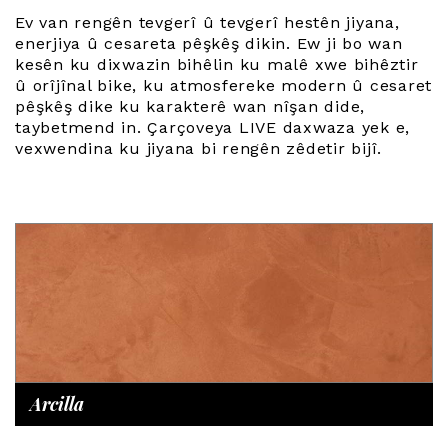
Ev van rengên tevgerî û tevgerî hestên jiyana,
enerjiya û cesareta pêşkêş dikin. Ew ji bo wan
kesên ku dixwazin bihêlin ku malê xwe bihêztir
û orîjînal bike, ku atmosfereke modern û cesaret
pêşkêş dike ku karakterê wan nîşan dide,
taybetmend in. Çarçoveya LIVE daxwaza yek e,
vexwendina ku jiyana bi rengên zêdetir bijî.
Arcilla