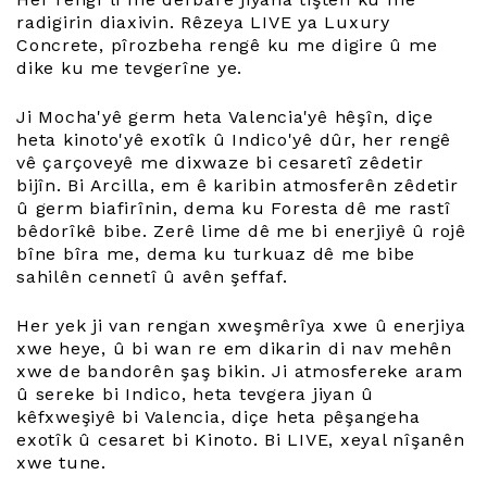
radigirin diaxivin. Rêzeya LIVE ya Luxury
Concrete, pîrozbeha rengê ku me digire û me
dike ku me tevgerîne ye.
Ji Mocha'yê germ heta Valencia'yê hêşîn, diçe
heta kinoto'yê exotîk û Indico'yê dûr, her rengê
vê çarçoveyê me dixwaze bi cesaretî zêdetir
bijîn. Bi Arcilla, em ê karibin atmosferên zêdetir
û germ biafirînin, dema ku Foresta dê me rastî
bêdorîkê bibe. Zerê lime dê me bi enerjiyê û rojê
bîne bîra me, dema ku turkuaz dê me bibe
sahilên cennetî û avên şeffaf.
Her yek ji van rengan xweşmêrîya xwe û enerjiya
xwe heye, û bi wan re em dikarin di nav mehên
xwe de bandorên şaş bikin. Ji atmosfereke aram
û sereke bi Indico, heta tevgera jiyan û
kêfxweşiyê bi Valencia, diçe heta pêşangeha
exotîk û cesaret bi Kinoto. Bi LIVE, xeyal nîşanên
xwe tune.