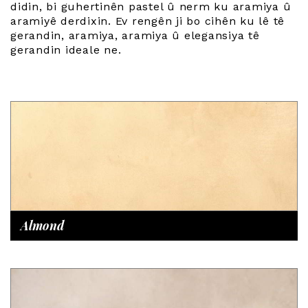
didin, bi guhertinên pastel û nerm ku aramiya û
aramiyê derdixin. Ev rengên ji bo cihên ku lê tê
gerandin, aramiya, aramiya û elegansiya tê
gerandin ideale ne.
Almond