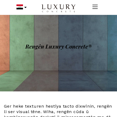
Rengên Luxury Concrete®
Ger heke texturen hestîya tacto dixwînin, rengên
li ser visual têne. Wiha, rengên cûda û