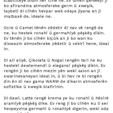
stabîlîteyê didin her cîhê ne. Ev tonên qehweyî ji
bo afirandina atmosfereke germ û xweşik,
taybetî di cîhên hevpar wek odaya jiyana an jî
malbaxê de, ideale ne.
Ocre û Camel tênên zêdetir di nav vê rengê de
ne, ku hestek ronahî û germahîyê pêşkêş dikin.
Ev tênên ji bo cihên biçûk an ji bo wan ku
dixwazin atmosfereke zêdetir û vekirî hene, ideal
in.
Di alî aliyê, Çikolata û Nogal rengên tarî ne ku
hestekî dewlemendî û elegansî pêşkêş dikin. Ev
rengên ji bo cihên mezin yên wekî salon an jî
xwarinexaneyan ideal in, û bi hev re bi rengên
din ên di nav gama WARM de dikarin atmosferên
sofîstîke û xweşik biafirînin.
Di dawî, Latte rengê krema ye ku ronahî û hêsîrê
aramîyê pêşkêş dike. Ev reng ji bo cîhên ku li ser
hevpeyvîna germahî û ronahîyê digerin, wekî oda