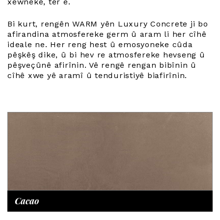
xewnekê, têr e.
Bi kurt, rengên WARM yên Luxury Concrete ji bo
afirandina atmosfereke germ û aram li her cîhê
ideale ne. Her reng hest û emosyoneke cûda
pêşkêş dike, û bi hev re atmosfereke hevseng û
pêşveçûnê afirînin. Vê rengê rengan bibînin û
cîhê xwe yê aramî û tenduristiyê biafirînin.
Cacao