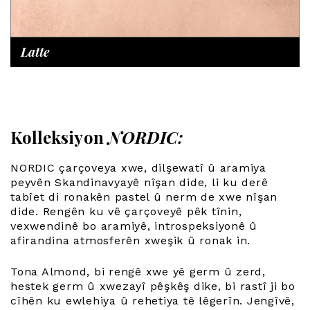
Latte
Kolleksiyon
NORDIC:
NORDIC çarçoveya xwe, dilşewatî û aramiya
peyvên Skandinavyayê nîşan dide, li ku derê
tabîet di ronakên pastel û nerm de xwe nîşan
dide. Rengên ku vê çarçoveyê pêk tînin,
vexwendinê bo aramiyê, introspeksiyonê û
afirandina atmosferên xweşik û ronak in.
Tona Almond, bi rengê xwe yê germ û zerd,
hestek germ û xwezayî pêşkêş dike, bi rastî ji bo
cîhên ku ewlehiya û rehetiya tê lêgerîn. Jengîvê,