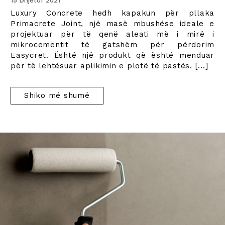
15 Dhjetor 2021
Luxury Concrete
hedh kapakun për pllaka
Primacrete Joint,
një masë mbushëse ideale e
projektuar për të qenë aleati më i mirë i
mikrocementit të gatshëm për përdorim
Easycret. Është një produkt që është menduar
për të lehtësuar aplikimin e plotë të pastës.
[...]
Shiko më shumë