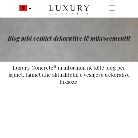
Blog mbi veshjet dekorative të mikrocementit
Luxury Concrete® ju informon në këtë blog për
lajmet, lajmet dhe aktualitetin e veshjeve dekorative
luksoze.